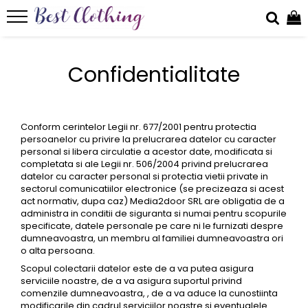
ROCHII
Confidentialitate
ROCHII DE ZI
ROCHII BANCHET
ROCHII ABSOLVIRE
Conform cerintelor Legii nr. 677/2001 pentru protectia
ROCHII DE SEARA
persoanelor cu privire la prelucrarea datelor cu caracter
personal si libera circulatie a acestor date, modificata si
ROCHII DE OCAZIE
completata si ale Legii nr. 506/2004 privind prelucrarea
datelor cu caracter personal si protectia vietii private in
ROCHII DE PETRECERE
sectorul comunicatiilor electronice (se precizeaza si acest
act normativ, dupa caz) Media2door SRL are obligatia de a
ROCHII PENTRU NUNTA
administra in conditii de siguranta si numai pentru scopurile
ROCHII PENTRU CUNUNIA CIVILA
specificate, datele personale pe care ni le furnizati despre
dumneavoastra, un membru al familiei dumneavoastra ori
o alta persoana.
Scopul colectarii datelor este de a va putea asigura
serviciile noastre, de a va asigura suportul privind
comenzile dumneavoastra, , de a va aduce la cunostiinta
modificarile din cadrul serviciilor noastre si eventualele