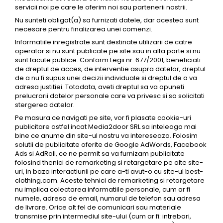
servicii noi pe care le oferim noi sau partenerii nostrii.
Nu sunteti obligat(a) sa furnizati datele, dar acestea sunt
necesare pentru finalizarea unei comenzi.
Informatiile inregistrate sunt destinate utilizarii de catre
operator si nu sunt publicate pe site sau in alta parte si nu
sunt facute publice. Conform Legii nr. 677/2001, beneficiati
de dreptul de acces, de interventie asupra datelor, dreptul
de a nu fi supus unei decizii individuale si dreptul de a va
adresa justitiei. Totodata, aveti dreptul sa va opuneti
prelucrarii datelor personale care va privesc si sa solicitati
stergerea datelor.
Pe masura ce navigati pe site, vor fi plasate cookie-uri
publicitare astfel incat Media2door SRL sa inteleaga mai
bine ce anume din site-ul nostru va intereseaza. Folosim
solutii de publicitate oferite de Google AdWords, Facebook
Ads si AdRoll, ce ne permit sa va furnizam publicitate
folosind thenici de remarketing si retargetare pe alte site-
uri, in baza interactiunii pe care a-ti avut-o cu site-ul best-
clothing.com. Aceste tehnici de remarketing si retargetare
nu implica colectarea informatiile personale, cum ar fi
numele, adresa de email, numarul de telefon sau adresa
de livrare. Orice alt fel de comunicari sau materiale
transmise prin intermediul site-ului (cum ar fi: intrebari,