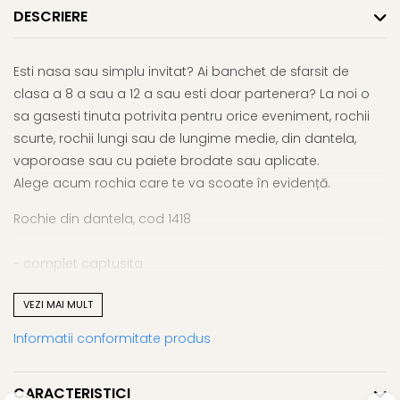
DESCRIERE
Esti nasa sau simplu invitat? Ai banchet de sfarsit de
clasa a 8 a sau a 12 a sau esti doar partenera? La noi o
sa gasesti tinuta potrivita pentru orice eveniment, rochii
scurte, rochii lungi sau de lungime medie, din dantela,
vaporoase sau cu paiete brodate sau aplicate.
Alege acum rochia care te va scoate în evidență.
Rochie din dantela, cod 1418
- complet captusita
- rochia este elastica
VEZI MAI MULT
- Captuseala - 100% Polyester. Mesh - 100% Polyester
Informatii conformitate produs
- fermoar ascuns la centru spate
CARACTERISTICI