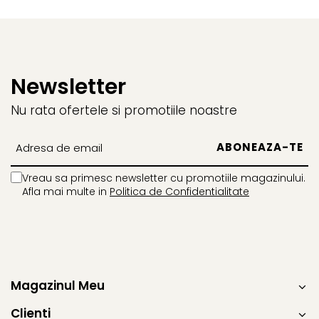
intampla la o tinuta de genul.
Pot spune ca arata in mod
cert precum in poza, deci nu
sunt probleme nici cu acest
aspect. Persoana de contact
de la magazin este tare
Newsletter
dragut...
Nu rata ofertele si promotiile noastre
Vreau sa primesc newsletter cu promotiile magazinului.
Afla mai multe in
Politica de Confidentialitate
Magazinul Meu
Clienti