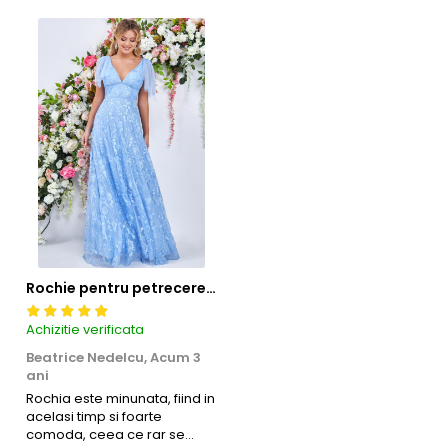
Rochie pentru petrecere sau banchet, din dantela brodata, lunga cod 3255b
Achizitie verificata
Beatrice Nedelcu,
Acum 3
ani
Rochia este minunata, fiind in
acelasi timp si foarte
comoda, ceea ce rar se