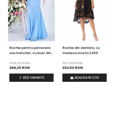
Rochie pentru petrecere
Rochie din dantela, cu
sau banchet, cu bust din
maneca scurta 2459
dantela brodata si fusta
508,20 RON
387,20 RON
din voal, lunga cod
266,20 RON
302,50 RON
3316db
VEZI VARIANTE
ADAUGA IN COS