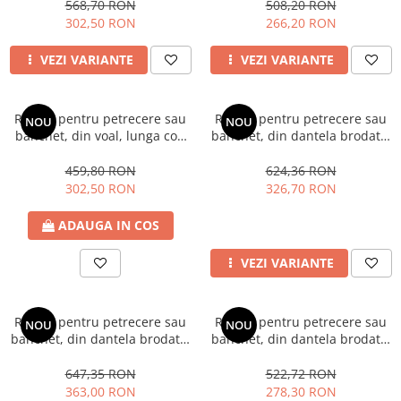
lunga cod 3397
568,70 RON
508,20 RON
302,50 RON
266,20 RON
VEZI VARIANTE
VEZI VARIANTE
Rochie pentru petrecere sau
Rochie pentru petrecere sau
NOU
NOU
banchet, din voal, lunga cod
banchet, din dantela brodata,
3334s
lunga cod 3213
459,80 RON
624,36 RON
302,50 RON
326,70 RON
ADAUGA IN COS
VEZI VARIANTE
Rochie pentru petrecere sau
Rochie pentru petrecere sau
NOU
NOU
banchet, din dantela brodata,
banchet, din dantela brodata,
lunga cod 3255b
midi cod 3333
647,35 RON
522,72 RON
363,00 RON
278,30 RON