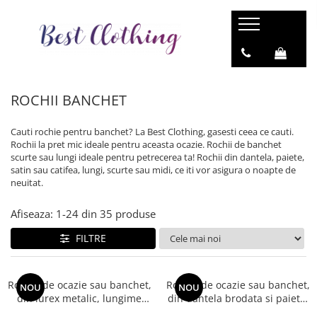
ROCHII
ROCHII DE ZI
ROCHII BANCHET
ROCHII BANCHET
ROCHII ABSOLVIRE
Cauti rochie pentru banchet? La Best Clothing, gasesti ceea ce cauti.
ROCHII DE SEARA
Rochii la pret mic ideale pentru aceasta ocazie. Rochii de banchet
scurte sau lungi ideale pentru petrecerea ta! Rochii din dantela, paiete,
ROCHII DE OCAZIE
satin sau catifea, lungi, scurte sau midi, ce iti vor asigura o noapte de
neuitat.
ROCHII DE PETRECERE
ROCHII PENTRU NUNTA
Afiseaza:
1-
24
din
35
produse
ROCHII PENTRU CUNUNIA CIVILA
FILTRE
Rochie de ocazie sau banchet,
Rochie de ocazie sau banchet,
NOU
NOU
din lurex metalic, lungime
din dantela brodata si paiete,
mini, cod 3546
lungime mini, cu maneca