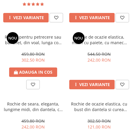
VEZI VARIANTE
VEZI VARIANTE
Rochie pentru petrecere sau
Rochie de ocazie elastica,
NOU
NOU
banchet, din voal, lunga cod
mesh cu paiete, cu maneca
3334p
lunga 3029
459,80 RON
544,50 RON
302,50 RON
242,00 RON
ADAUGA IN COS
VEZI VARIANTE
Rochie de seara, eleganta,
Rochie de ocazie elastica, cu
lungime midi, din dantela, cu
bust din dantela si curea
bretele ajustabile 3187
ornament 1416pb
459,80 RON
302,50 RON
242,00 RON
121,00 RON