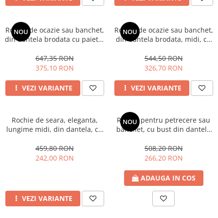
Rochie de ocazie sau banchet,
Rochie de ocazie sau banchet,
NOU
NOU
din dantela brodata cu paiete,
din dantela brodata, midi, cu
lunga, cu maneca scurta cod
maneca 3/4 cod 3347b
3279n
647,35 RON
544,50 RON
375,10 RON
326,70 RON
VEZI VARIANTE
VEZI VARIANTE
Rochie de seara, eleganta,
Rochie pentru petrecere sau
NOU
lungime midi, din dantela, cu
banchet, cu bust din dantela
bretele ajustabile 3187r
brodata si fusta din voal,
lunga cod 3260n
459,80 RON
508,20 RON
242,00 RON
266,20 RON
ADAUGA IN COS
VEZI VARIANTE