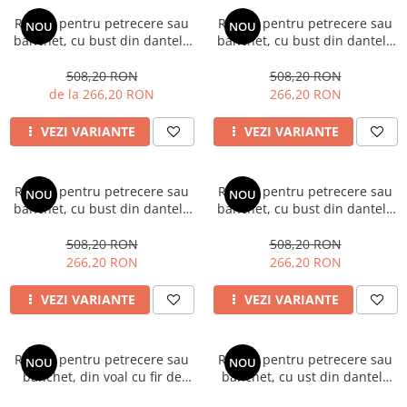
Rochie pentru petrecere sau
Rochie pentru petrecere sau
NOU
NOU
banchet, cu bust din dantela
banchet, cu bust din dantela
brodata si fusta din voal,
brodata si fusta din voal,
lunga cod 3260rb
lunga cod 3316n
508,20 RON
508,20 RON
de la 266,20 RON
266,20 RON
VEZI VARIANTE
VEZI VARIANTE
Rochie pentru petrecere sau
Rochie pentru petrecere sau
NOU
NOU
banchet, cu bust din dantela
banchet, cu bust din dantela
brodata si fusta din voal,
brodata si fusta din voal,
lunga cod 3316db
lunga cod 3316b
508,20 RON
508,20 RON
266,20 RON
266,20 RON
VEZI VARIANTE
VEZI VARIANTE
Rochie pentru petrecere sau
Rochie pentru petrecere sau
NOU
NOU
banchet, din voal cu fir de
banchet, cu ust din dantela
lurex, lunga cod 3326
brodata si fusta din voal,