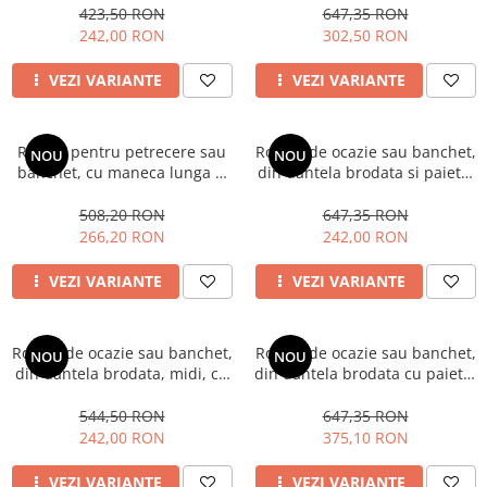
lunga si pene la terminatie,
423,50 RON
647,35 RON
cod 3770
242,00 RON
302,50 RON
VEZI VARIANTE
VEZI VARIANTE
Rochie pentru petrecere sau
Rochie de ocazie sau banchet,
NOU
NOU
banchet, cu maneca lunga si
din dantela brodata si paiete,
fusta din voal plisat, lunga
lungime midi pana la
cod 3041blue
genunchi, cu corset si pene,
508,20 RON
647,35 RON
cod 3783
266,20 RON
242,00 RON
VEZI VARIANTE
VEZI VARIANTE
Rochie de ocazie sau banchet,
Rochie de ocazie sau banchet,
NOU
NOU
din dantela brodata, midi, cu
din dantela brodata cu paiete,
maneca scurta cod 3251
lunga, cu maneca scurta cod
3279b
544,50 RON
647,35 RON
242,00 RON
375,10 RON
VEZI VARIANTE
VEZI VARIANTE